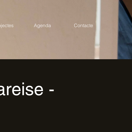
ojectes
Agenda
Contacte
reise -