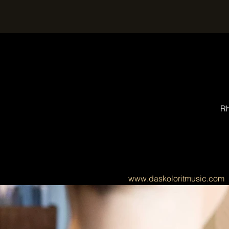
Rh
www.daskoloritmusic.com