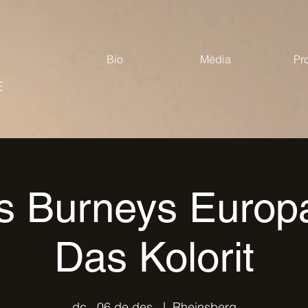
Bio
Mèdia
Pr
E
s Burneys Europa
Das Kolorit
dc., 06 de des.
  |  
Rheinsberg