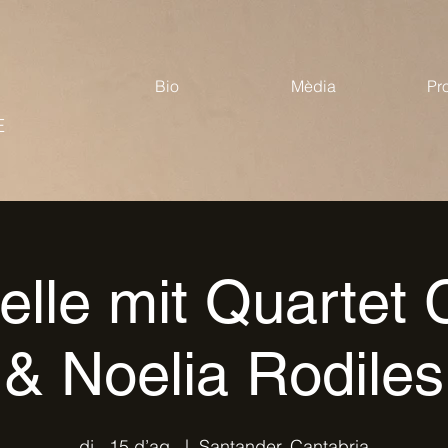
Bio
Mèdia
Pr
E
relle mit Quartet
& Noelia Rodiles
dj., 15 d’ag.
  |  
Santander, Cantabria