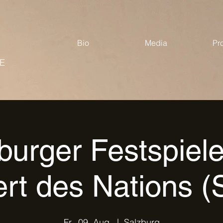
Bio
Media
Pr
E
burger Festspiele
rt des Nations (S
Fr., 09. Aug.
  |  
Salzburg