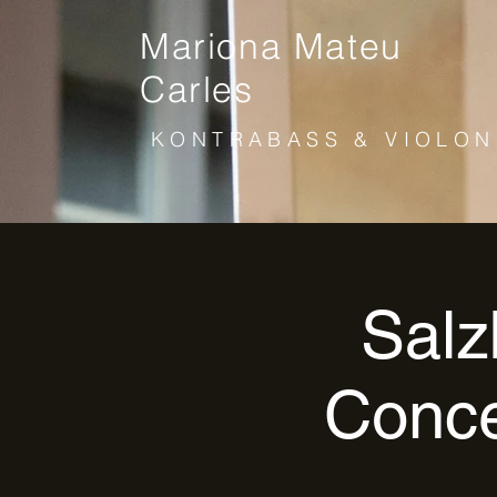
Mariona Mateu
Carles
KONTRABASS & VIOLON
Salz
Conce